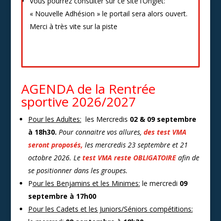
Vous pourrez consulter sur ce site l’Onglet:
« Nouvelle Adhésion » le portail sera alors ouvert.
Merci à très vite sur la piste
AGENDA de la Rentrée
sportive 2026/2027
Pour les Adultes:
les Mercredis
02 & 09 septembre
à 18h30.
P
our connaitre vos allures,
des test
VMA
seront proposés,
l
e
s mercredis 23 septembre et 21
octobre 2026. Le
test VMA reste OBLIGATOIRE
afin de
se positionner dans les groupes.
P
our les Benjamins et les Minimes:
le mercredi
09
septembre à 17h00
Pour les Cadets et les Juniors/Séniors compétitions: