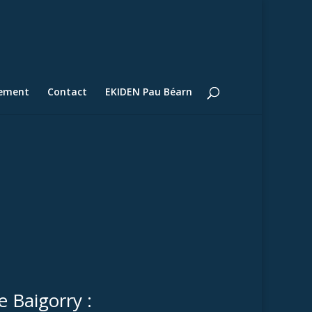
lement
Contact
EKIDEN Pau Béarn
e Baigorry :