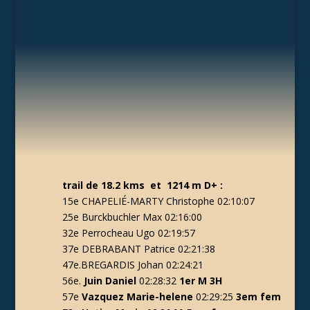
trail de 18.2 kms et 1214 m D+ :
15e
CHAPELIÉ-MARTY Christophe 02:10:07
25e
Burckbuchler Max 02:16:00
32e
Perrocheau Ugo 02:19:57
37e
DEBRABANT Patrice 02:21:38
47e.
BREGARDIS Johan 02:24:21
56e.
J
uin Daniel
02:28:32
1er M 3H
57e
Vazquez Marie-helene
02:29:25
3em fem