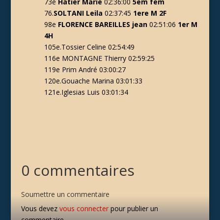
73e
Hatier Marie
02:36:00
5em fem
76.
S
OLTANI Leila
02:37:45
1ere M 2F
98
e
FLORENCE BAREILLES jean
02:51:06
1er M
4H
105e.
Tossier Celine 02:54:49
116e
MONTAGNE Thierry 02:59:25
119e
Prim André 03:00:27
120e.
Gouache Marina 03:01:33
121e.
Iglesias Luis 03:01:34
0 commentaires
Soumettre un commentaire
Vous devez
vous connecter
pour publier un
commentaire.