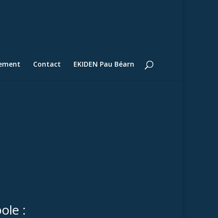
lement
Contact
EKIDEN Pau Béarn
ole :