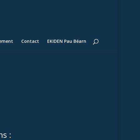
lement
Contact
EKIDEN Pau Béarn
s :