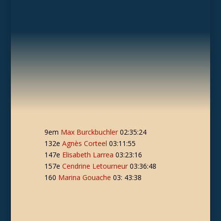
9em
Max Burckbuchler
02:35:24
132e
Agnès Corteel
03:11:55
147e
Elisabeth Larrea
03:23:16
157e
Cendrine Letourneur
03:36:48
160
Marina Gouache
03: 43:38