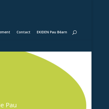
lement
Contact
EKIDEN Pau Béarn
de Pau