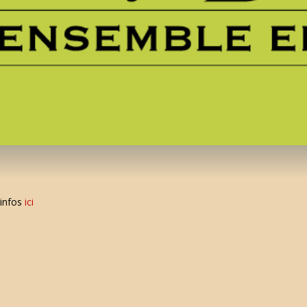
’infos
ici