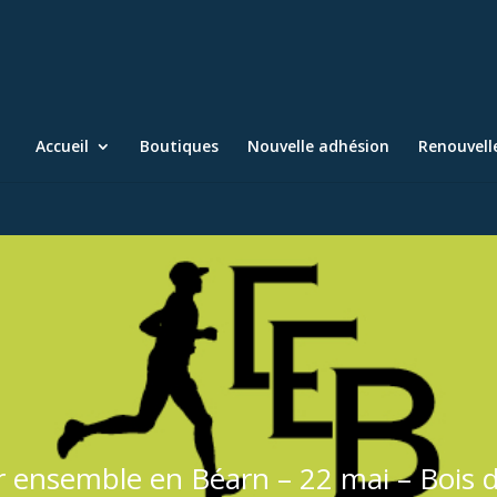
Accueil
Boutiques
Nouvelle adhésion
Renouvel
r ensemble en Béarn – 22 mai – Bois 