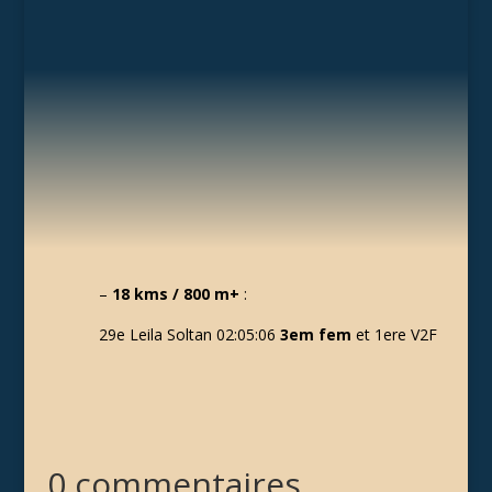
–
18 kms / 800 m+
:
29e Leila Soltan 02:05:06
3em fem
et 1ere V2F
0 commentaires