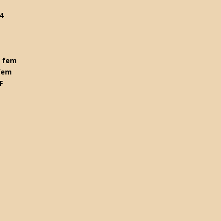
4
1 fem
fem
F