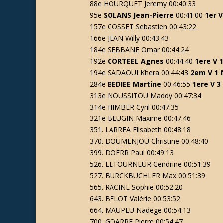
88e HOURQUET Jeremy 00:40:33
95e
SOLANS Jean-Pierre
00:41:00
1er V
157e COSSET Sebastien 00:43:22
166e JEAN Willy 00:43:43
184e SEBBANE Omar 00:44:24
192e
CORTEEL Agnes
00:44:40
1ere V 
194e SADAOUI Khera 00:44:43
2em V 1 
284e
BEDIEE Martine
00:46:55
1ere V 3 
313e NOUSSITOU Maddy 00:47:34
314e HIMBER Cyril 00:47:35
321e BEUGIN Maxime 00:47:46
351. LARREA Elisabeth 00:48:18
370. DOUMENJOU Christine 00:48:40
399. DOERR Paul 00:49:13
526. LETOURNEUR Cendrine 00:51:39
527. BURCKBUCHLER Max 00:51:39
565. RACINE Sophie 00:52:20
643. BELOT Valérie 00:53:52
664. MAUPEU Nadege 00:54:13
700. GOARRE Pierre 00:54:47