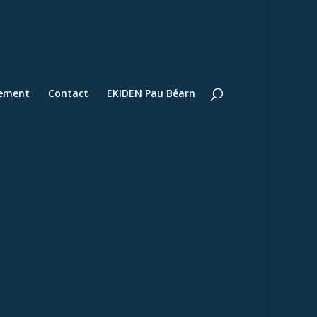
lement
Contact
EKIDEN Pau Béarn
: