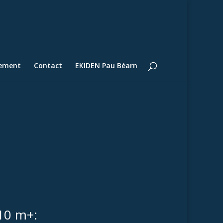
lement
Contact
EKIDEN Pau Béarn
110 m+: