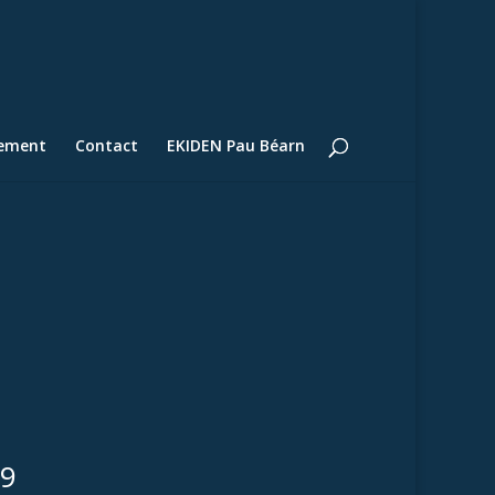
lement
Contact
EKIDEN Pau Béarn
9