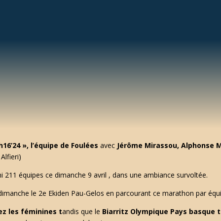
h16’24 », l’équipe de Foulées
avec
Jérôme Mirassou, Alphonse Mar
lfieri)
ni 211 équipes ce dimanche 9 avril , dans une ambiance survoltée.
imanche le 2e Ekiden Pau-Gelos en parcourant ce marathon par équi
z les féminines t
andis que le
Biarritz Olympique Pays basque 