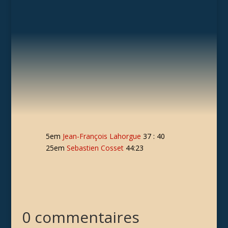
5em
Jean-François Lahorgue
37 : 40
25em
Sebastien Cosset
44:23
0 commentaires