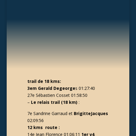
trail de
18 kms:
3em Gerald Degeorge
s 01:27:40
27e Sébastien Cosset 01:58:50
–
Le relais trail (18 km)
:
7e Sandrine Garraud et
BrigitteJacques
02:09:56
12 kms route :
14e Jean Florence 01:06:11
1er v4