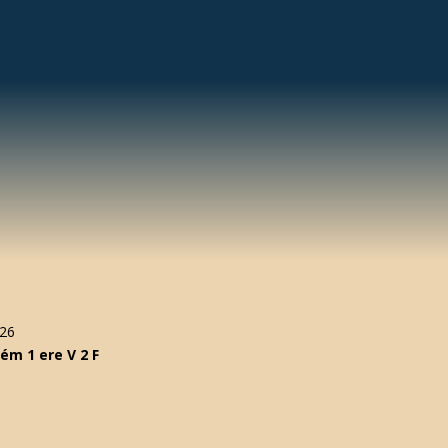
26
ém 1 ere V 2 F