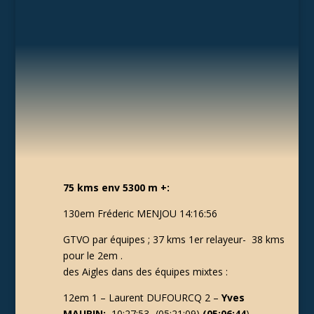
75 kms env 5300 m +:
130em Fréderic MENJOU 14:16:56
GTVO par équipes ; 37 kms 1er relayeur- 38 kms
pour le 2em .
des Aigles dans des équipes mixtes :
12em 1 – Laurent DUFOURCQ 2 –
Yves
MAURIN:
10:27:53- (05:21:09)
(05:06:44
)