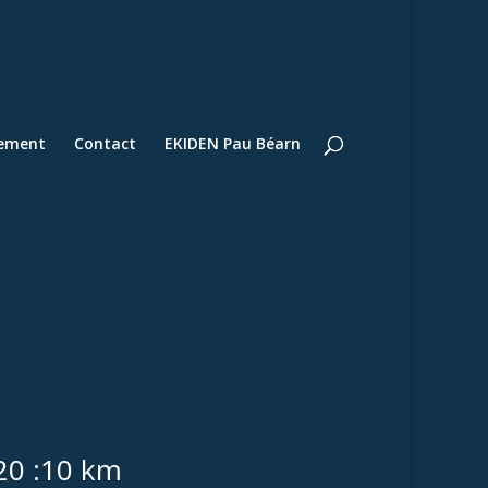
lement
Contact
EKIDEN Pau Béarn
20 :10 km