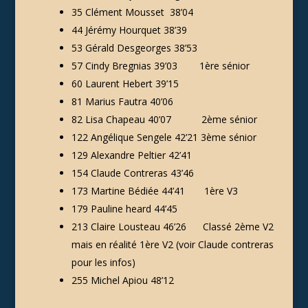
35 Clément Mousset 38’04
44 Jérémy Hourquet 38’39
53 Gérald Desgeorges 38’53
57 Cindy Bregnias 39’03 1ère sénior
60 Laurent Hebert 39’15
81 Marius Fautra 40’06
82 Lisa Chapeau 40’07 2ème sénior
122 Angélique Sengele 42’21 3ème sénior
129 Alexandre Peltier 42’41
154 Claude Contreras 43’46
173 Martine Bédiée 44’41 1ère V3
179 Pauline heard 44’45
213 Claire Lousteau 46’26 Classé 2ème V2
mais en réalité 1ère V2 (voir Claude contreras
pour les infos)
255 Michel Apiou 48’12