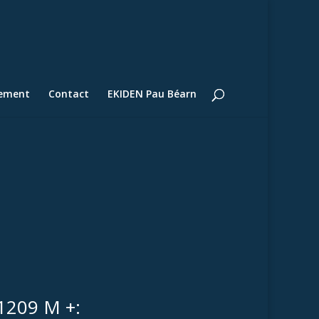
lement
Contact
EKIDEN Pau Béarn
 1209 M +: