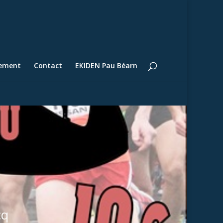
lement
Contact
EKIDEN Pau Béarn
cq