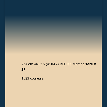
264 em 46’05 » (46’04 ») BEDIEE Martine
1ere V
3F
1523 coureurs