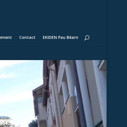
lement
Contact
EKIDEN Pau Béarn
18h30