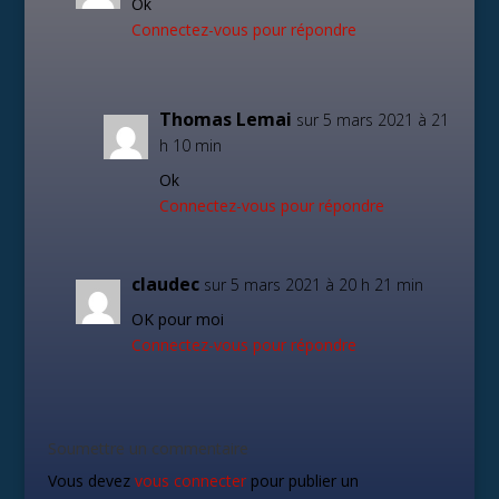
Ok
Connectez-vous pour répondre
Thomas Lemai
sur 5 mars 2021 à 21
h 10 min
Ok
Connectez-vous pour répondre
claudec
sur 5 mars 2021 à 20 h 21 min
OK pour moi
Connectez-vous pour répondre
Soumettre un commentaire
Vous devez
vous connecter
pour publier un