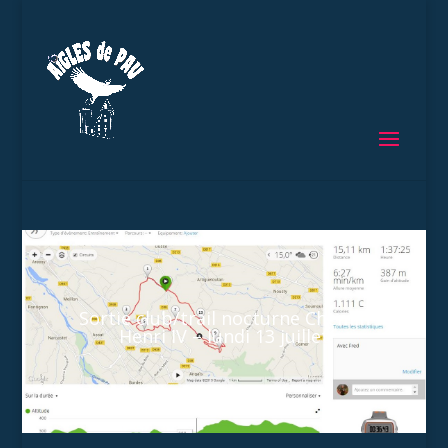
Sortie club/trail nocturne Chemin
Henri IV – lundi 13 juillet