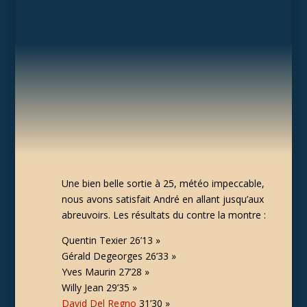
Une bien belle sortie à 25, météo impeccable,
nous avons satisfait André en allant jusqu’aux
abreuvoirs. Les résultats du contre la montre :
Quentin Texier 26’13 »
Gérald Degeorges 26’33 »
Yves Maurin 27’28 »
Willy Jean 29’35 »
David Del Regno
31’30 »