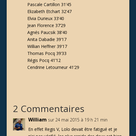
Pascale Cartillon 31’45
Elizabeth Etchart 32’47
Elvia Durieux 33’40
Jean Florence 37’29
Agnés Paucsik 38’40
Anita Dabadie 39’17
Willian Heffner 39’17
Thomas Pocq 39’33
Régis Pocq 41’12
Cendrine Letourneur 41’29
2 Commentaires
William
sur 24 mai 2015 à 19 h 21 min
En effet Regis V, Lolo devait être fatigué et je