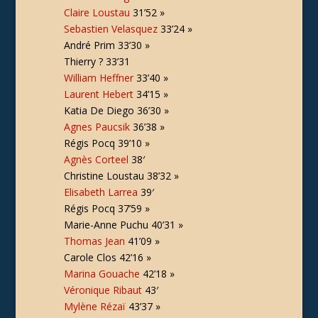
Claire Loustau
31’52 »
Sebastien Velasquez
33’24 »
André Prim 33’30 »
Thierry ? 33’31
William Heffner
33’40 »
Laurent Hebert
34’15 »
Katia De Diego 36’30 »
Agnes Paucsik
36’38 »
Régis Pocq 39’10 »
Agnès Corteel
38′
Christine Loustau 38’32 »
Elisabeth Larrea
39′
Régis Pocq 37’59 »
Marie-Anne Puchu 40’31 »
Thomas Jean
41’09 »
Carole Clos 42’16 »
Marina Gouache
42’18 »
Véronique Ribaut
43′
Mylène Rézaï
43’37 »