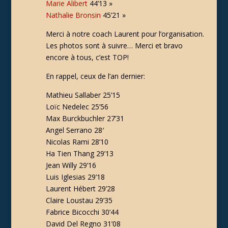
Marie Alibert
44’13 »
Nathalie Bronsin
45’21 »
Merci à notre coach Laurent pour l’organisation.
Les photos sont à suivre… Merci et bravo
encore à tous, c’est TOP!
En rappel, ceux de l’an dernier:
Mathieu Sallaber 25’15
Loïc Nedelec 25’56
Max Burckbuchler 27’31
Angel Serrano 28′
Nicolas Rami 28’10
Ha Tien Thang 29’13
Jean Willy 29’16
Luis Iglesias 29’18
Laurent Hébert 29’28
Claire Loustau 29’35
Fabrice Bicocchi 30’44
David Del Regno 31’08