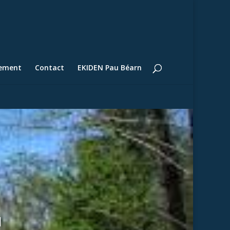
lement
Contact
EKIDEN Pau Béarn
1