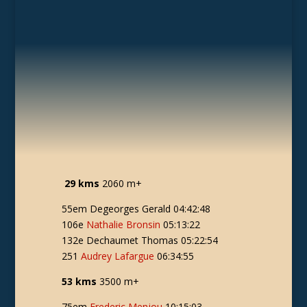
29 kms
2060 m+
55em Degeorges Gerald 04:42:48
106e
Nathalie Bronsin
05:13:22
132e Dechaumet Thomas 05:22:54
251
Audrey Lafargue
06:34:55
53 kms
3500 m+
75em
Frederic Menjou
10:15:03