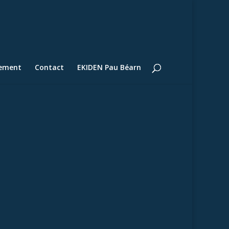
lement
Contact
EKIDEN Pau Béarn
7