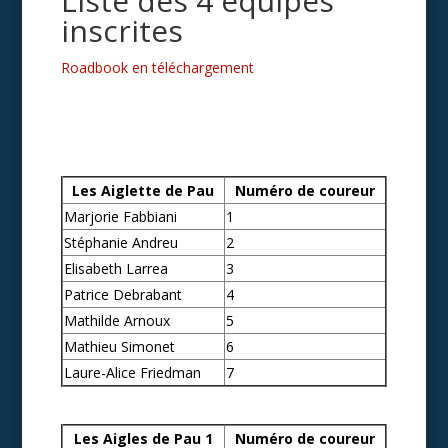
Liste des 4 équipes
inscrites
Roadbook en téléchargement
Les Aiglette de Pau
Numéro de coureur
Marjorie Fabbiani
1
Stéphanie Andreu
2
Elisabeth Larrea
3
Patrice Debrabant
4
Mathilde Arnoux
5
Mathieu Simonet
6
Laure-Alice Friedman
7
Les Aigles de Pau 1
Numéro de coureur