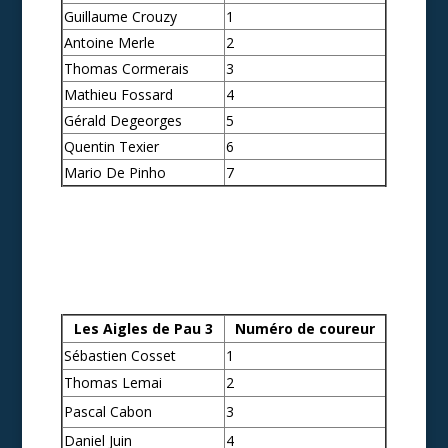
Guillaume Crouzy
1
Antoine Merle
2
Thomas Cormerais
3
Mathieu Fossard
4
Gérald Degeorges
5
Quentin Texier
6
Mario De Pinho
7
Les Aigles de Pau 3
Numéro de coureur
Sébastien Cosset
1
Thomas Lemai
2
Pascal Cabon
3
Daniel Juin
4