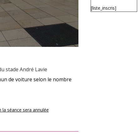
[liste_inscris]
du stade André Lavie
mun de voiture selon le nombre
on la séance sera annulée