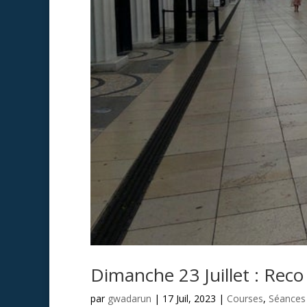
Dimanche 23 Juillet : Rec
par
gwadarun
|
17 Juil, 2023
|
Courses
,
Séances