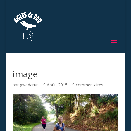
image
par
gwadarun
|
9 Août, 2015
|
0 commentaires