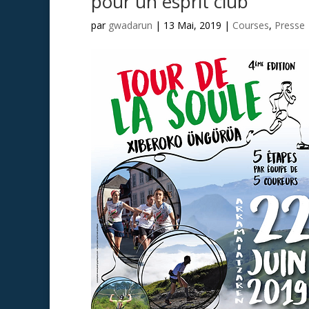
pour un esprit club
par
gwadarun
|
13 Mai, 2019
|
Courses
,
Presse