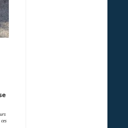
se
eurs
 ces