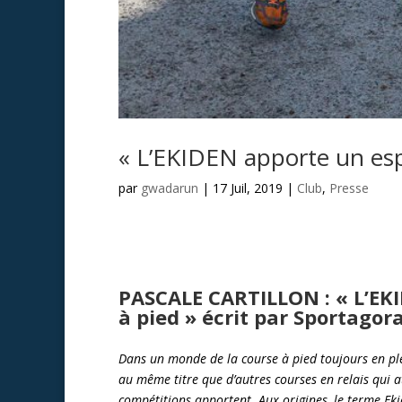
« L’EKIDEN apporte un espri
par
gwadarun
|
17 Juil, 2019
|
Club
,
Presse
PASCALE CARTILLON : « L’EKID
à pied » écrit par Sportagora
Dans un monde de la course à pied toujours en pl
au même titre que d’autres courses en relais qui at
compétitions apportent. Aux origines, le terme Ekid