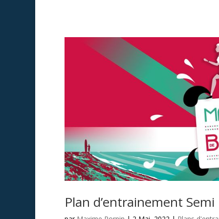
Plan d’entrainement Semi 
par
Maxime Pornin
|
2 Mai, 2022
|
Plans d'entr