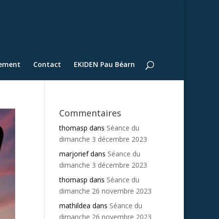
lement
Contact
EKIDEN Pau Béarn
Commentaires
thomasp
dans
Séance du
dimanche 3 décembre 2023
marjorief
dans
Séance du
dimanche 3 décembre 2023
thomasp
dans
Séance du
dimanche 26 novembre 2023
mathildea
dans
Séance du
dimanche 26 novembre 2023