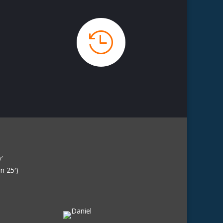

′
n 25′)