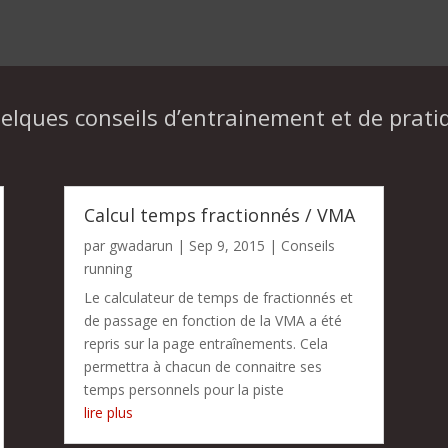
elques conseils d’entrainement et de prati
Calcul temps fractionnés / VMA
par
gwadarun
|
Sep 9, 2015
|
Conseils
running
Le calculateur de temps de fractionnés et
de passage en fonction de la VMA a été
repris sur la page entraînements. Cela
permettra à chacun de connaitre ses
temps personnels pour la piste
lire plus