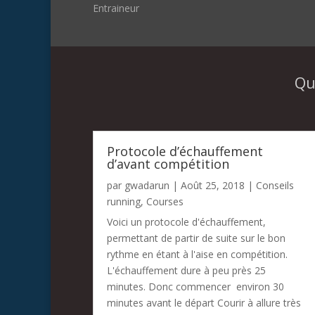
Entraineur
Qu
Protocole d’échauffement
d’avant compétition
par
gwadarun
|
Août 25, 2018
|
Conseils
running
,
Courses
Voici un protocole d'échauffement,
permettant de partir de suite sur le bon
rythme en étant à l'aise en compétition.
L'échauffement dure à peu près 25
minutes. Donc commencer environ 30
minutes avant le départ Courir à allure très