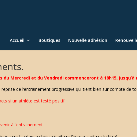
Accueil
Boutiques
Nouvelle adhésion
Renouvel
ments.
es du Mercredi et du Vendredi commenceront à 18h15, jusqu’à 
 reprise de l’entrainement progressive qui tient bien sur compte de t
acts si un athlète est testé positif
venir à l’entrainement
iquez sur la séance choisie (soit sur l’image, soit sur le titre).