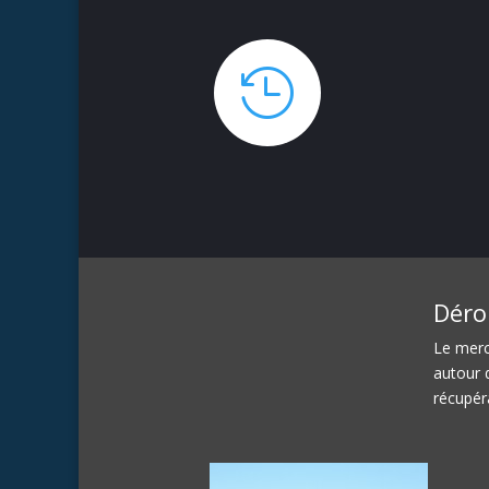

Déro
Le merc
autour 
récupér