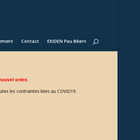
lement
Contact
EKIDEN Pau Béarn
nouvel ordre.
outes les contraintes liées au COVID19.